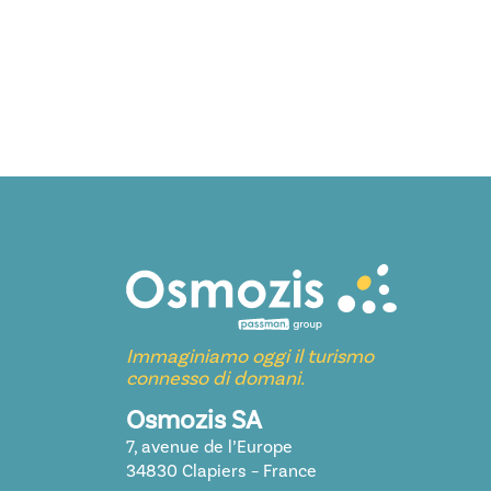
Immaginiamo oggi il turismo
connesso di domani.
Osmozis SA
7, avenue de l’Europe
34830 Clapiers – France