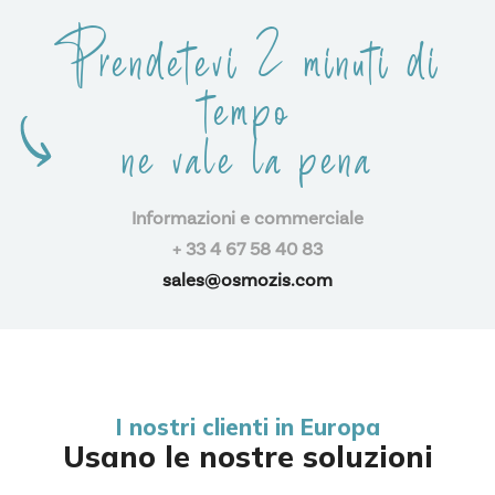
Prendetevi 2 minuti di
tempo
ne vale la pena
Informazioni e commerciale
+ 33 4 67 58 40 83
sales@osmozis.com
I nostri clienti in Europa
Usano le nostre soluzioni