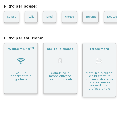
Filtra per paese:
Suisse
Italia
Israel
France
Espana
Deutsc
Filtra per soluzione:
TM
WifiCamping
Digital signage
Telecamera
Wi-Fi a
Comunica in
Metti in sicurezza
pagamento o
modo efficace
la tua struttura
gratuito
con i tuoi clienti
con un sistema di
telecamere di
sorveglianza
professionale