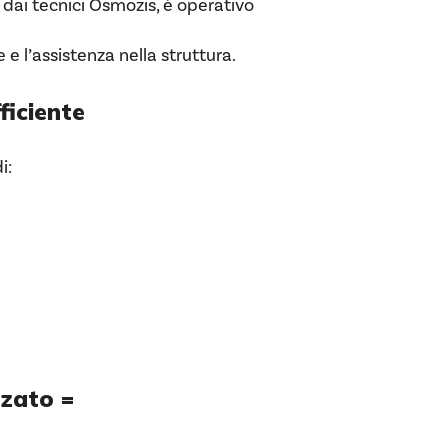
ai tecnici Osmozis, è operativo
e l’assistenza nella struttura.
ficiente
i:
zzato =