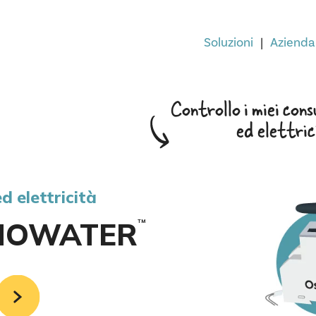
Soluzioni
Azienda
C
o
n
t
r
o
l
l
o
i
m
i
e
i
c
o
n
s
e
d
e
l
e
t
t
r
i
c
d elettricità
MOWATER
TM