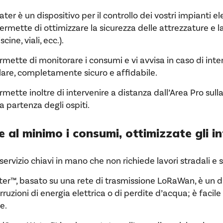
 un dispositivo per il controllo dei vostri impianti elett
rmette di ottimizzare la sicurezza delle attrezzature e l
scine, viali, ecc.).
 di monitorare i consumi e vi avvisa in caso di interru
llare, completamente sicuro e affidabile.
 inoltre di intervenire a distanza dall’Area Pro sulla fo
la partenza degli ospiti.
 al minimo i consumi, ottimizzate gli i
io chiavi in mano che non richiede lavori stradali e sul
™, basato su una rete di trasmissione LoRaWan, è un di
erruzioni di energia elettrica o di perdite d’acqua; è faci
e.