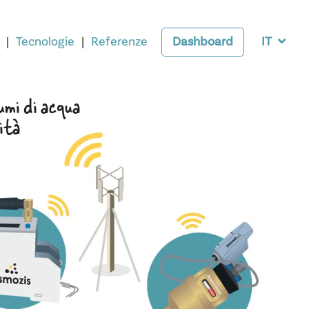
Tecnologie
Referenze
Dashboard
IT
u
m
i
d
i
a
c
q
u
a
i
t
à