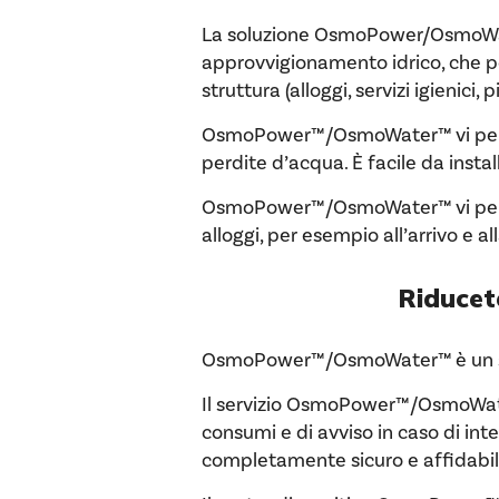
La soluzione OsmoPower/OsmoWater è
approvvigionamento idrico, che pe
struttura (alloggi, servizi igienici, pi
OsmoPower™/OsmoWater™ vi permette
perdite d’acqua. È facile da insta
OsmoPower™/OsmoWater™ vi permette
alloggi, per esempio all’arrivo e al
Riducete
OsmoPower™/OsmoWater™ è un serviz
Il servizio OsmoPower™/OsmoWater
consumi e di avviso in caso di int
completamente sicuro e affidabil