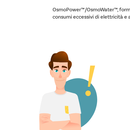
OsmoPower™/OsmoWater™, formato 
consumi eccessivi di elettricità 