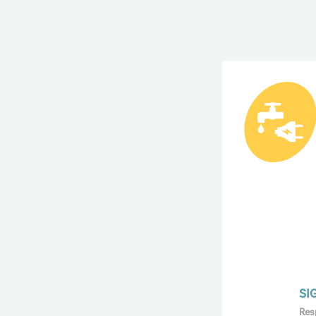
SI
Res