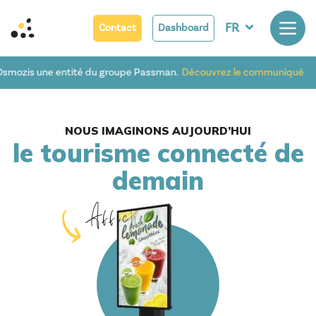
FR
Contact
Dashboard
 une entité du groupe Passman.
Découvrez le communiqué
NOUS IMAGINONS AUJOURD’HUI
le tourisme connecté de
demain
A
f
f
i
c
h
a
g
e
n
u
m
é
r
i
q
u