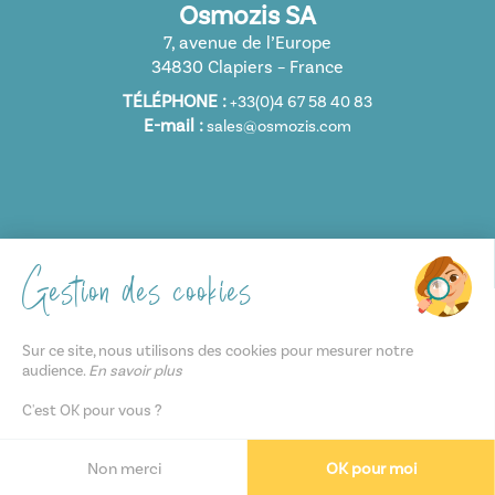
Osmozis SA
7, avenue de l’Europe
34830 Clapiers – France
TÉLÉPHONE :
+33(0)4 67 58 40 83
E-mail :
sales@osmozis.com
Gestion des cookies
NOS CERTIFICATIONS
Sur ce site, nous utilisons des cookies pour mesurer notre
audience.
En savoir plus
C'est OK pour vous ?
© Copyright 2026 - Osmozis -
Mentions légales
-
Gestion des cookies
Non merci
OK pour moi