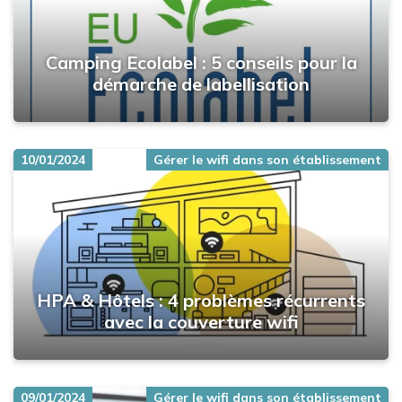
Camping Ecolabel : 5 conseils pour la
démarche de labellisation
10/01/2024
Gérer le wifi dans son établissement
HPA & Hôtels : 4 problèmes récurrents
avec la couverture wifi
09/01/2024
Gérer le wifi dans son établissement