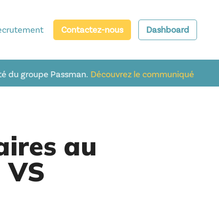
ecrutement
Contact
ez-nous
Dashboard
assman.
Découvrez le communiqué
aires au
e VS