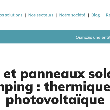
os solutions
Nos secteurs
Notre société
Blog
R
Osmozis une entité du groupe P
 et panneaux sol
ping : thermiqu
photovoltaïque