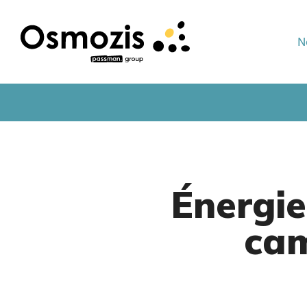
N
Énergie
cam