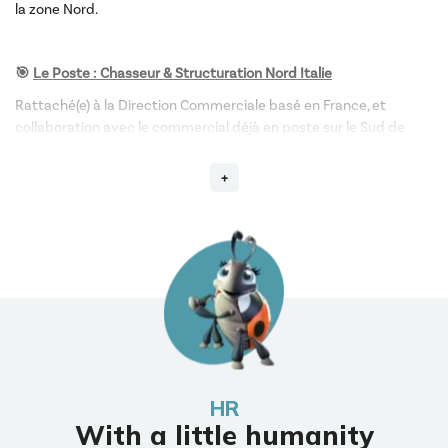
la zone Nord.
🎯
Le Poste : Chasseur & Structuration Nord Italie
Rattaché(e) à la Direction Commerciale basé en France, et
collaboration avec le commercial déjà en poste sur le Sud de
l’Italie, vous aurez pour mission de
développer et structurer
stratégiquement la zone Nord
du pays.
Vous combinez :
Prospection et conquête
: créer et piloter un pipe actif,
générer de nouveaux clients
Structuration et fidélisation
: développer et sécuriser les
grands comptes, installer durablement la marque
Vous êtes un Business Développer hybride, capable d’allier
performance court terme
et
développement long terme
.
HR
With a little humanity