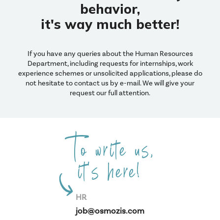
behavior,
🧭
Vos responsabilités
it's way much better!
Prospection et développement
Identifier et qualifier les prospects par segment et par
région
If you have any queries about the Human Resources
Mettre en place et exécuter votre plan d’action
Department, including requests for internships, work
commercial
experience schemes or unsolicited applications, please do
not hesitate to contact us by e-mail. We will give your
Prospecter activement via téléphone, terrain, salons et
request our full attention.
networking
Négocier et conclure les ventes
Suivre vos KPIs et dépasser vos objectifs mensuels
To write us,
Structuration & fidélisation
it's here!
Développer le portefeuille existant et sécuriser les clients
grands comptes
Suivi complet des projets de la signature à l’installation
HR
Collaborer étroitement avec marketing, technique et
équipes opérationnelles
job@osmozis.com